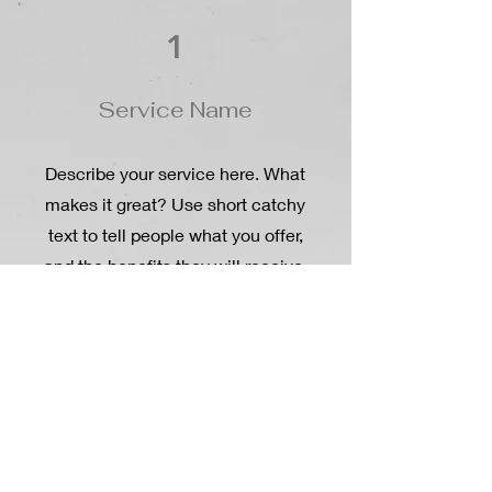
1
Service Name
Describe your service here. What
makes it great? Use short catchy
text to tell people what you offer,
and the benefits they will receive.
A great description gets readers in
the mood, and makes them more
likely to go ahead and book.
More Info