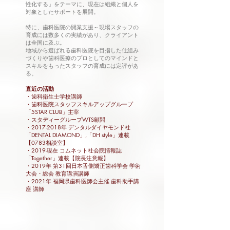
性化する」をテーマに、現在は組織と個人を
対象としたサポートを展開。
特に、歯科医院の開業支援～現場スタッフの
育成には数多くの実績があり、クライアント
は全国に及ぶ。
地域から選ばれる歯科医院を目指した仕組み
づくりや歯科医療のプロとしてのマインドと
スキルをもったスタッフの育成には定評があ
る。
直近の活動
・歯科衛生士学校講師
・歯科医院スタッフスキルアップグループ
「5STAR CLUB」主宰
​・スタディーグループWTS顧問
・2017-2018年 デンタルダイヤモンド社
「DENTAL DIAMOND」,「DH style」連載
【0783相談室】
・2019-現在 コムネット社会院情報誌
「Together」連載【院長注意報】
・2019年 第31回日本舌側矯正歯科学会​ 学術
大会・総会 教育講演講師
・2021年 福岡県歯科医師会主催 歯科助手講
座 講師