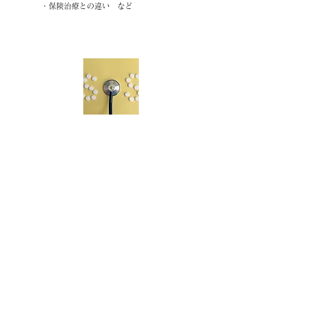
・保険治療との違い​ など
医院診断
・患者目線での５S
・動線と目線
・施設（外）の環境
・ユニットでの目線
・受付対応
・清潔域、不潔域
・音、匂いの問題
・声、個人情報
・​ツール、パンフレット
・待合室の環境​ など